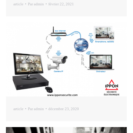
article
Par
admin
février 22, 2021
article
Par
admin
décembre 23, 2020