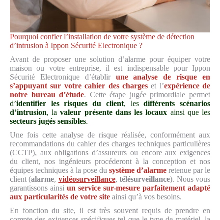
Pourquoi confier l’installation de votre système de détection
d’intrusion à Ippon Sécurité Electronique ?
Avant de proposer une solution d’alarme pour équiper votre
maison ou votre entreprise, il est indispensable pour Ippon
Sécurité Electronique d’établir
une analyse de risque en
s’appuyant sur votre cahier des charges
et l’
expérience de
notre bureau d’étude
. Cette étape jugée primordiale permet
d’
identifier les risques du client
, les
différents scénarios
d’intrusion
, la
valeur présente dans les locaux
ainsi que les
secteurs jugés sensibles
.
Une fois cette analyse de risque réalisée, conformément aux
recommandations du cahier des charges techniques particulières
(CCTP), aux obligations d’assureurs ou encore aux exigences
du client, nos ingénieurs procéderont à la conception et nos
équipes techniques à la pose du
système d’alarme
retenue par le
client (
alarme
,
vidéosurveillance
,
télésurveillance
). Nous vous
garantissons ainsi
un service sur-mesure parfaitement adapté
aux particularités de votre site
ainsi qu’à vos besoins.
En fonction du site, il est très souvent requis de prendre en
compte des exigences spécifiques tel que le type de matériel, la