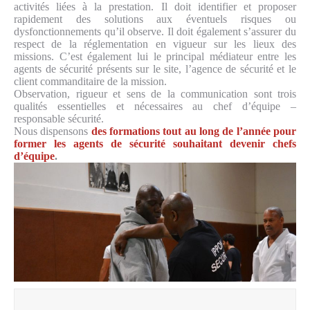
activités liées à la prestation. Il doit identifier et proposer
rapidement des solutions aux éventuels risques ou
dysfonctionnements qu’il observe. Il doit également s’assurer du
respect de la réglementation en vigueur sur les lieux des
missions. C’est également lui le principal médiateur entre les
agents de sécurité présents sur le site, l’agence de sécurité et le
client commanditaire de la mission.
Observation, rigueur et sens de la communication sont trois
qualités essentielles et nécessaires au chef d’équipe –
responsable sécurité.
Nous dispensons
des formations tout au long de l’année pour
former les agents de sécurité souhaitant devenir chefs
d’équipe
.