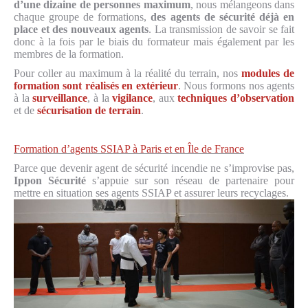
d’une dizaine de personnes maximum
, nous mélangeons dans
chaque groupe de formations,
des agents de sécurité déjà en
place et des nouveaux agents
. La transmission de savoir se fait
donc à la fois par le biais du formateur mais également par les
membres de la formation.
Pour coller au maximum à la réalité du terrain, nos
modules de
formation sont réalisés en extérieur
. Nous formons nos agents
à la
surveillance
, à la
vigilance
, aux
techniques d’observation
et de
sécurisation de terrain
.
Formation d’agents SSIAP à Paris et en Île de France
Parce que devenir agent de sécurité incendie ne s’improvise pas,
Ippon Sécurité
s’appuie sur son réseau de partenaire pour
mettre en situation ses agents SSIAP et assurer leurs recyclages.