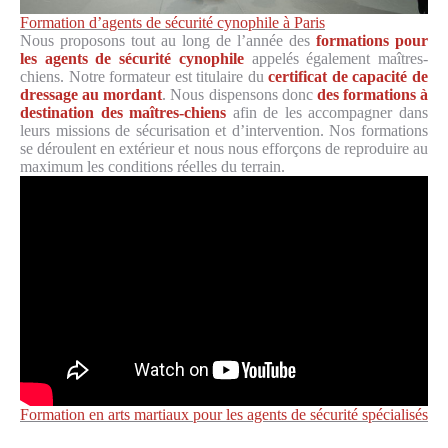
Formation d’agents de sécurité cynophile à Paris
Nous proposons tout au long de l’année des
formations pour
les agents de sécurité cynophile
appelés également maîtres-
chiens. Notre formateur est titulaire du
certificat de capacité de
dressage au mordant
. Nous dispensons donc
des formations à
destination des maîtres-chiens
afin de les accompagner dans
leurs missions de sécurisation et d’intervention. Nos formations
se déroulent en extérieur et nous nous efforçons de reproduire au
maximum les conditions réelles du terrain.
Formation en arts martiaux pour les agents de sécurité spécialisés